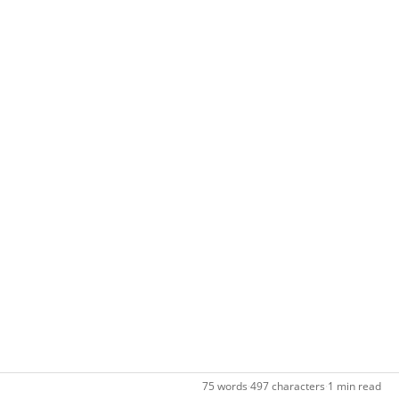
Sign
Up
Free
Sign
in
75 words
·
497 characters
·
1 min read